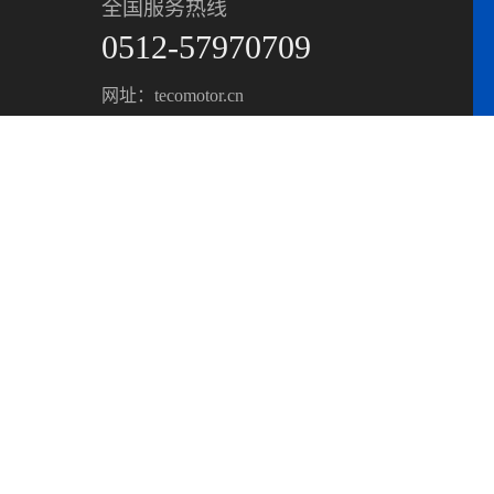
全国服务热线
0512-57970709
网址：tecomotor.cn
邮箱：suyimotor@163.com
地址：江苏省昆山市经济开发区南河路8号
技术支持：
卓祥网络
CP备11024019号
、TECO东元电机一级代理