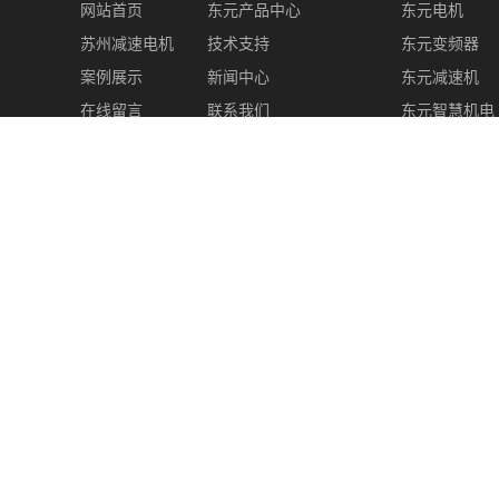
网站首页
东元产品中心
东元电机
苏州减速电机
技术支持
东元变频器
案例展示
新闻中心
东元减速机
在线留言
联系我们
东元智慧机电
其他产品
Copyright © 苏州盛世苏一电机有限公司 All rights reserved
苏I
始创于2008年，电机、自动化集成、工控传动器材品牌运营商