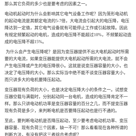
那么其它负荷的多少也是要考虑的因素之一。
电动机起动时为什么会影响其它电气设备工作呢？因为笼形电动机
的起动电流是其额定电流的5-7倍，大电流会引起大的电压降，电压
降达到一定值，其它电气设备就有可能停止工作或引起故障。因此
有规定频繁起动的电机，造成的电压降不能超过10%，不频繁起动造
成的电压降不超15%。
为什么会产生电压降呢？是因为变压器提供不出大电机起动时所需
要的大电流，如果变压器能提供大电机起动所需的大电流，就不会
产生电压降或产生的电压降很小。这就是说变压器容量的大小，也
决定了电压降的大小。那么实际当中绝不能不谈变压器容量大小，
而只讲多大的电机要降压起动。
变压器现有负荷的大小，也是决定电压降大小的条件之一。试想变
压器空载与满载时，分别起动同一台电机，造成的电压降肯定不一
样。那么只讲电动机功率是变压器容量的百分之几，而不提变压器
现有负荷是多少，来判断电机是否要降压起动也是行不通的。
至此，要判断电动机是否降压起动，至少要考虑电动机功率、变压
器容量、现有负荷三个因素，缺一不可！那么看看现在各种所谓的
判断方法，有没有把这三者综合考虑呢？